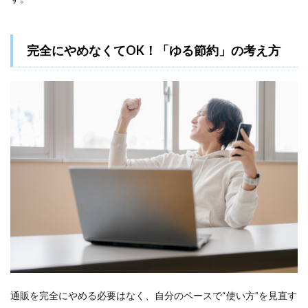
と減
って
いく
完全にやめなくてOK！「ゆる節約」の考え方
4.3
自分
ルー
ルの
振り
返り
で節
約の
実感
を得
る
5
浮い
たお
金と
時間
で始
め
る！
通販を完全にやめる必要はなく、自分のペースで“使い方”を見直す
スキ