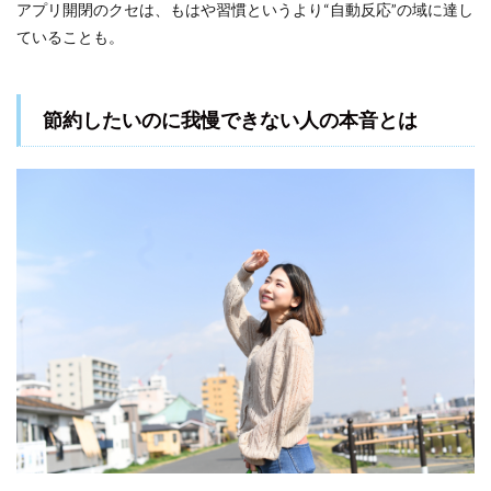
アプリ開閉のクセは、もはや習慣というより“自動反応”の域に達し
る買い
方”テク
ていることも。
ニック
3.1
購入
節約したいのに我慢できない人の本音とは
に
「理
由」
を持
たせ
るだ
けで
満足
感UP
3.2
評
価・
口コ
ミチ
ェッ
クで
冷静
さを