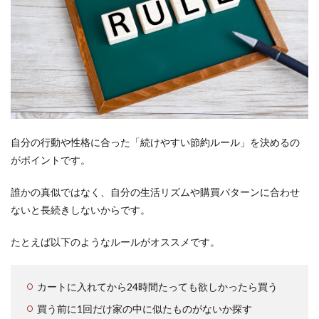
小遣
い時
間”に
変え
る方
法
5.3
通販
と上
手に
自分の行動や性格に合った「続けやすい節約ルール」を決めるの
付き
がポイントです。
合い
なが
ら副
誰かの真似ではなく、自分の生活リズムや購買パターンに合わせ
業で
ないと長続きしないからです。
お得
体質
へ
たとえば以下のようなルールがオススメです。
6
通販
カートに入れてから24時間たっても欲しかったら買う
とう
まく
買う前に1回だけ家の中に似たものがないか探す
付き