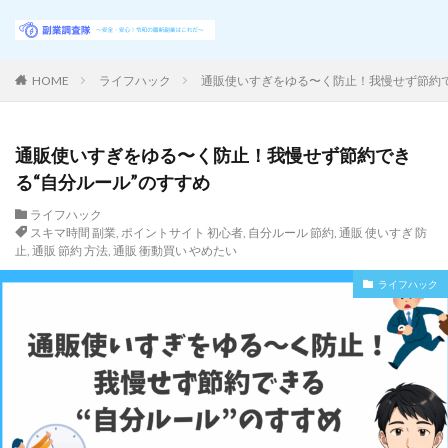
HOME
ライフハック
通販使いすぎをゆる〜く防止！我慢せず節約で
通販使いすぎをゆる〜く防止！我慢せず節約でき
る“自分ルール”のすすめ
ライフハック
スキマ時間 副業
,
ポイントサイト 初心者
,
自分ルール 節約
,
通販 使いすぎ 防
止
,
通販 節約 方法
,
通販 衝動買い やめたい
ライフハック