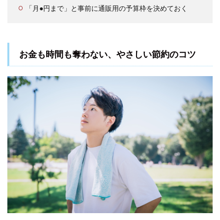
合う
「月●円まで」と事前に通販用の予算枠を決めておく
ため
の“自
分ル
ー
ル”を
お金も時間も奪わない、やさしい節約のコツ
今日
から
始め
よう
6.1
我慢
ゼロ
でも
でき
る節
約
は“続
けら
れる
かど
う
か”が
鍵