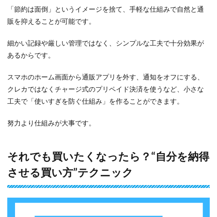
「節約は面倒」というイメージを捨て、手軽な仕組みで自然と通
6.2
販を抑えることが可能です。
節約
と副
業を
細かい記録や厳しい管理ではなく、シンプルな工夫で十分効果が
無理
あるからです。
なく
両立
し
スマホのホーム画面から通販アプリを外す、通知をオフにする、
て、
クレカではなくチャージ式のプリペイド決済を使うなど、小さな
お金
工夫で「使いすぎを防ぐ仕組み」を作ることができます。
も気
持ち
もラ
努力より仕組みが大事です。
クに
6.3
それでも買いたくなったら？“自分を納得
今日
から
させる買い方”テクニック
でき
る“最
初の
一
歩”を
踏み