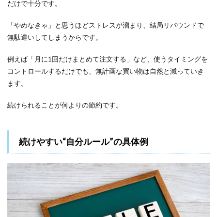
マ時
だけで十分です。
間で
でき
「やめなきゃ」と思うほどストレスが溜まり、結局リバウンドで
る副
業ア
無駄遣いしてしまうからです。
イデ
ア
例えば「月に1回だけまとめて注文する」など、使うタイミングを
5.1
コントロールするだけでも、無計画な買い物は自然と減っていき
買い物
ます。
よりワ
クワ
ク！“ポ
続けられることが何よりの節約です。
イント
サイ
ト”って
どんな
続けやすい“自分ルール”の具体例
もの？
5.2
アプ
リを
眺め
る時
間
を“お