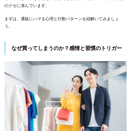
金
のクセに潜んでいます。
が“溶
け
まずは、通販にハマる心理と行動パターンを紐解いてみましょ
る”ス
マホ
う。
依存
の正
体
なぜ買ってしまうのか？感情と習慣のトリガー
1.3
節約
した
いの
に我
慢で
きな
い人
の本
音と
は
2
我
慢しな
い節約
術！“自