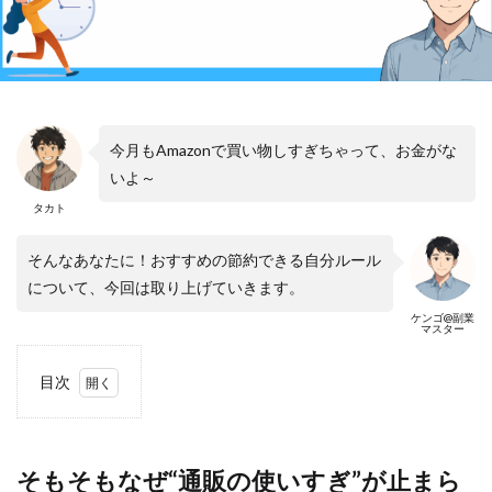
今月もAmazonで買い物しすぎちゃって、お金がな
いよ～
タカト
そんなあなたに！おすすめの節約できる自分ルール
について、今回は取り上げていきます。
ケンゴ@副業
マスター
目次
1
そも
そも
な
そもそもなぜ“通販の使いすぎ”が止まら
ぜ“通