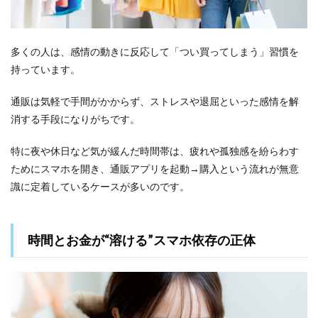
分ルー
ル”で通
販を上
手にコ
多くの人は、感情の動きに反応して「つい買ってしまう」習慣を
ントロ
持っています。
ール
2.1
通販は気軽で手間がかからず、ストレスや退屈といった感情を解
完全
消する手段になりがちです。
にや
めな
くて
特に夜や休日など気が緩んだ時間帯は、疲れや孤独感を紛らわす
OK！
ためにスマホを開き、通販アプリを起動→購入という流れが無意
「ゆ
識に定着しているケースが多いのです。
る節
約」
の考
え方
時間とお金が“溶ける”スマホ依存の正体
2.2
続け
やす
い“自
分ル
ー