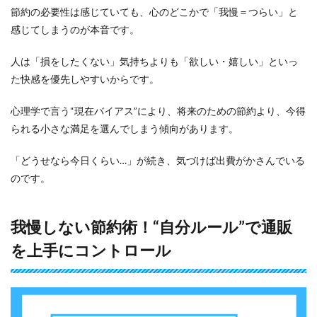
取り
節約の必要性は感じていても、心のどこかで「我慢＝つらい」と
戻す
感じてしまうのが本音です。
3.3
購入
人は「損をしたくない」気持ちよりも「欲しい・嬉しい」といっ
リス
た快感を優先しやすいからです。
ト＆
ご褒
美ル
心理学で言う“現在バイアス”により、将来のための節約より、今得
ール
られる小さな満足を選んでしまう傾向があります。
で買
い物
にメ
「どうせなら今日くらい…」が続き、気づけば出費がかさんでいる
リハ
のです。
リを
4
節約
我慢しない節約術！“自分ルール”で通販
の成
功体
を上手にコントロール
験を
増や
す
「可
視