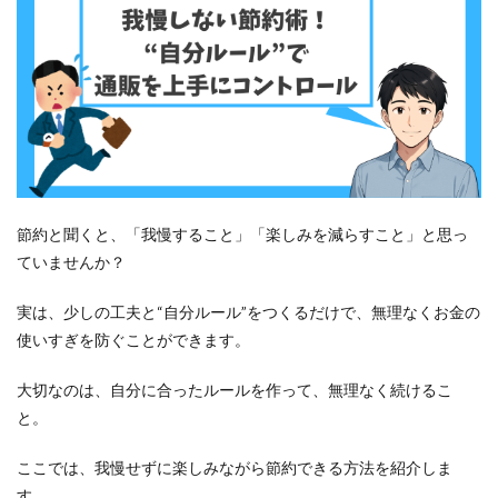
化」
のス
スメ
4.1
家計
簿よ
りカ
ンタ
ン！
買い
物記
節約と聞くと、「我慢すること」「楽しみを減らすこと」と思っ
録ア
ていませんか？
プリ
で管
理
実は、少しの工夫と“自分ルール”をつくるだけで、無理なくお金の
4.2
使いすぎを防ぐことができます。
「見
える
大切なのは、自分に合ったルールを作って、無理なく続けるこ
化」
と。
で使
いす
ぎが
ここでは、我慢せずに楽しみながら節約できる方法を紹介しま
自然
す。