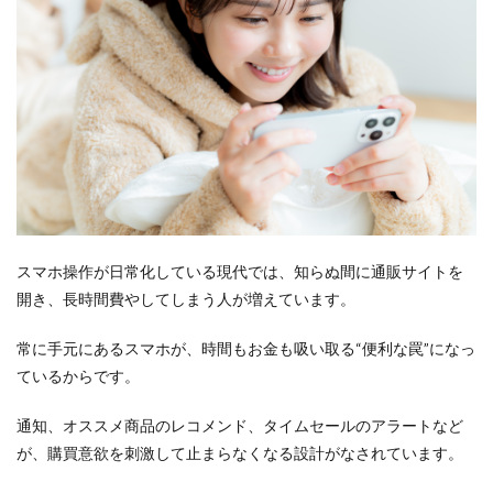
ル”の
具体
例
2.3
お金
も時
間も
奪わ
な
い、
やさ
しい
節約
スマホ操作が日常化している現代では、知らぬ間に通販サイトを
のコ
開き、長時間費やしてしまう人が増えています。
ツ
3
そ
常に手元にあるスマホが、時間もお金も吸い取る“便利な罠”になっ
れでも
ているからです。
買いた
くなっ
た
通知、オススメ商品のレコメンド、タイムセールのアラートなど
ら？“自
が、購買意欲を刺激して止まらなくなる設計がなされています。
分を納
得させ