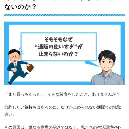
ないのか？
販の
使い
す
ぎ”が
止ま
らな
いの
か？
1.1
なぜ
買っ
てし
まう
の
か？
感情
と習
「また買っちゃった…」そんな後悔をしたこと、ありませんか？
慣の
トリ
節約したい気持ちはあるのに、なぜか止められない通販での無駄
ガー
遣い。
1.2
時間
その原因は、単なる意思の弱さではなく、私たちの生活環境や心
とお