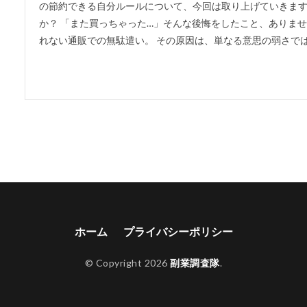
の節約できる自分ルールについて、今回は取り上げていきます。
か？ 「また買っちゃった…」そんな後悔をしたこと、ありま
れない通販での無駄遣い。 その原因は、単なる意思の弱さではな
ホーム
プライバシーポリシー
© Copyright 2026
副業調査隊
.