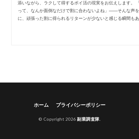
添いながら、ラクして得するポイ活の現実をお伝えします。 
って、なんか面倒なだけで割に合わないよね」――そんな声をS
に、頑張った割に得られるリターンが少ないと感じる瞬間もある
ホーム
プライバシーポリシー
© Copyright 2026
副業調査隊
.